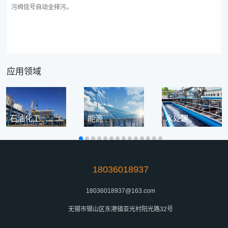
污阀信号自动全排污。
应用领域
石油化工
能源
水处理
18036018937
18036018937@163.com
无锡市锡山区东港镇亚光村阳光路32号